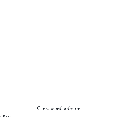
Стеклофибробетон
ели