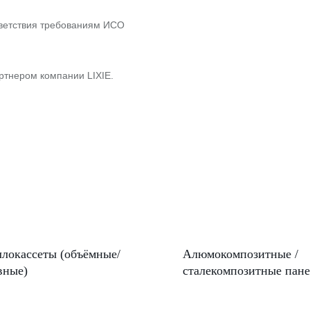
ветствия требованиям ИСО
тнером компании LIXIE.
локассеты (объёмные/
Алюмокомпозитные /
вные)
сталекомпозитные пан
(кассеты на замках)