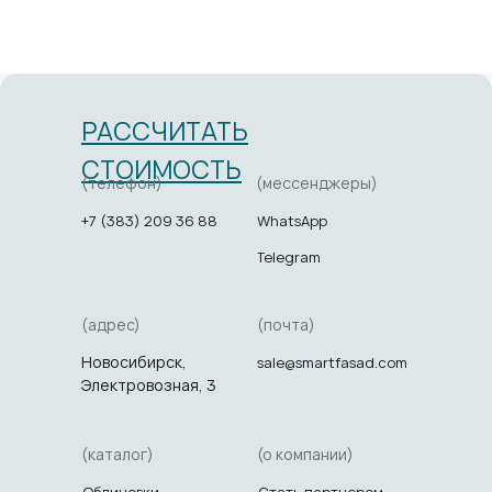
РАССЧИТАТЬ
СТОИМОСТЬ
(телефон)
(мессенджеры)
+7 (383) 209 36 88
WhatsApp
Telegram
(адрес)
(почта)
Новосибирск,
sale@smartfasad.com
Электровозная, 3
(каталог)
(о компании)