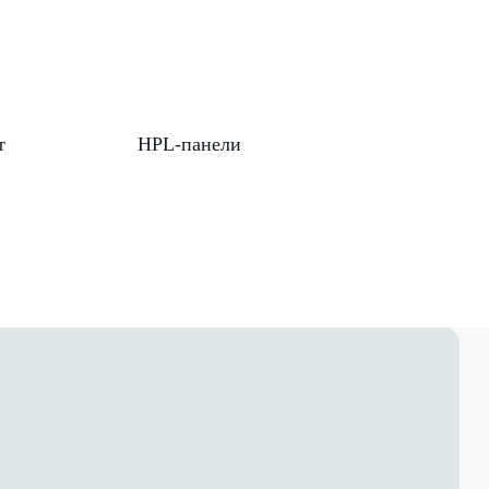
т
HPL-панели