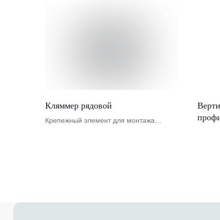
Кляммер рядовой
Верти
проф
Крепежный элемент для монтажа
керамогранита на фасадную систему.
Назначение в подсистеме НВФ: рядовой