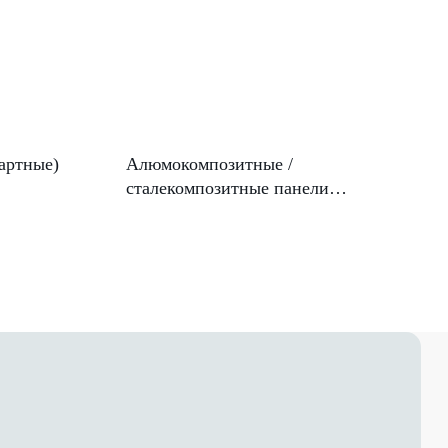
артные)
Алюмокомпозитные /
сталекомпозитные панели
(кассеты на иклях и салазках)